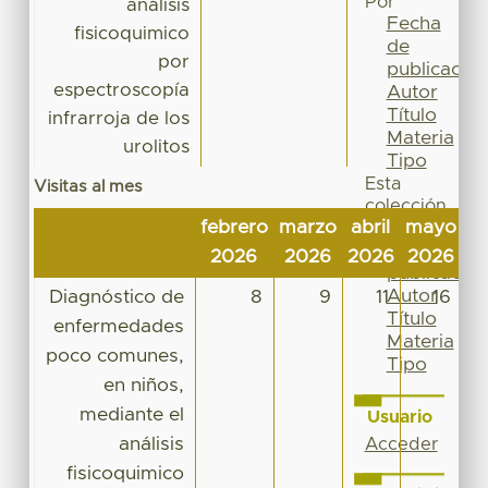
Por
análisis
Fecha
fisicoquimico
de
por
publicación
espectroscopía
Autor
Título
infrarroja de los
Materia
urolitos
Tipo
Esta
Visitas al mes
colección
febrero
marzo
abril
mayo
ju
Fecha
de
2026
2026
2026
2026
2
publicación
Autor
Diagnóstico de
8
9
11
16
Título
enfermedades
Materia
poco comunes,
Tipo
en niños,
mediante el
Usuario
análisis
Acceder
fisicoquimico