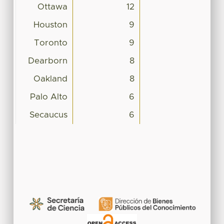
Ottawa
12
Houston
9
Toronto
9
Dearborn
8
Oakland
8
Palo Alto
6
Secaucus
6