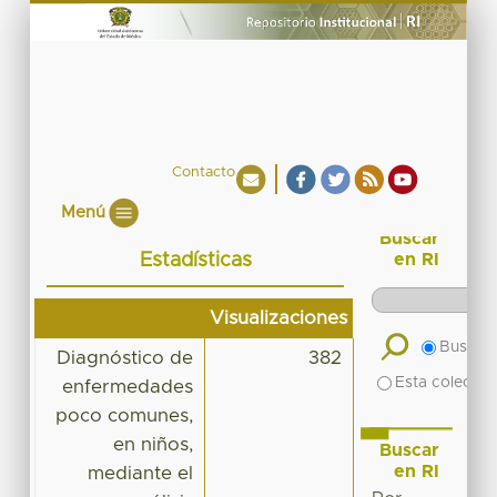
Contacto
Menú
Buscar
Estadísticas
en RI
Visualizaciones
Buscar 
Diagnóstico de
382
Esta colecció
enfermedades
poco comunes,
en niños,
Buscar
en RI
mediante el