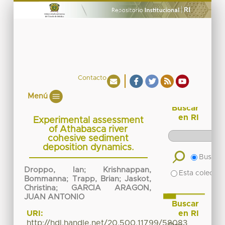
Contacto
Menú
Buscar
en RI
Experimental assessment
of Athabasca river
cohesive sediment
deposition dynamics.
Buscar 
Droppo, Ian
;
Krishnappan,
Esta colecció
Bommanna
;
Trapp, Brian
;
Jaskot,
Christina
;
GARCIA ARAGON,
JUAN ANTONIO
Buscar
en RI
URI:
http://hdl.handle.net/20.500.11799/58083