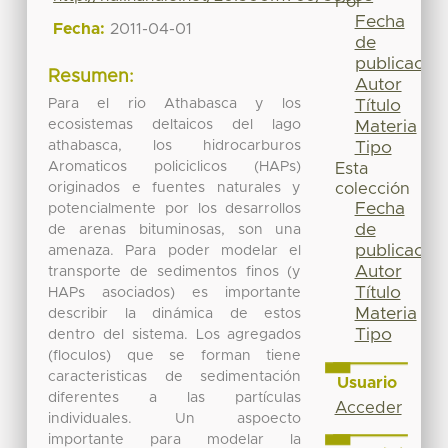
Por
Fecha
Fecha:
2011-04-01
de
publicación
Resumen:
Autor
Para el rio Athabasca y los
Título
ecosistemas deltaicos del lago
Materia
athabasca, los hidrocarburos
Tipo
Aromaticos policiclicos (HAPs)
Esta
originados e fuentes naturales y
colección
Fecha
potencialmente por los desarrollos
de
de arenas bituminosas, son una
publicación
amenaza. Para poder modelar el
Autor
transporte de sedimentos finos (y
Título
HAPs asociados) es importante
Materia
describir la dinámica de estos
Tipo
dentro del sistema. Los agregados
(floculos) que se forman tiene
caracteristicas de sedimentación
Usuario
diferentes a las partículas
Acceder
individuales. Un aspoecto
importante para modelar la