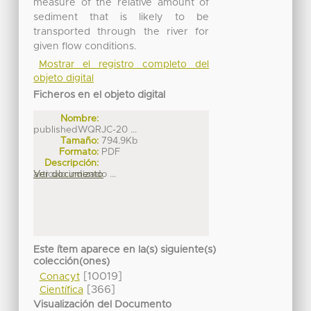
measure of the relative amount of
sediment that is likely to be
transported through the river for
given flow conditions.
Mostrar el registro completo del
objeto digital
Ficheros en el objeto digital
Nombre:
publishedWQRJC-20 ...
Tamaño:
794.9Kb
Formato:
PDF
Descripción:
articulo indizado ...
Ver documento
Este ítem aparece en la(s) siguiente(s)
colección(ones)
[10019]
Conacyt
[366]
Científica
Visualización del Documento