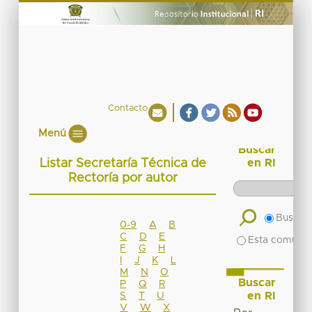
Contacto
Menú
Buscar
Listar Secretaría Técnica de
en RI
Rectoría por autor
Buscar 
0-9
A
B
C
D
E
Esta comuni
F
G
H
I
J
K
L
M
N
O
Buscar
P
Q
R
en RI
S
T
U
V
W
X