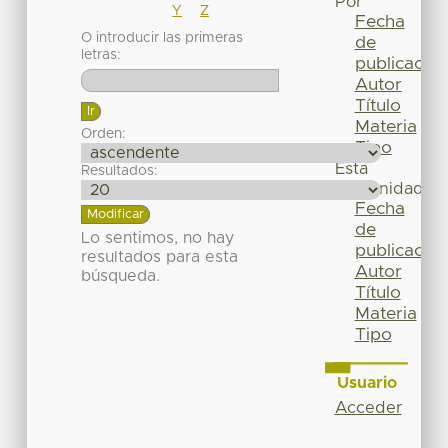
Por
Y
Z
Fecha
O introducir las primeras
de
letras:
publicación
Autor
Título
Materia
Orden:
Tipo
Esta
Resultados:
comunidad
Fecha
de
Lo sentimos, no hay
publicación
resultados para esta
Autor
búsqueda.
Título
Materia
Tipo
Usuario
Acceder