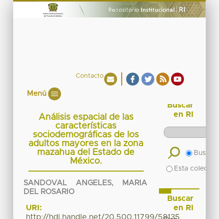
Contacto
Menú
Buscar
en RI
Análisis espacial de las
características
sociodemográficas de los
adultos mayores en la zona
mazahua del Estado de
Buscar 
México.
Esta colecció
SANDOVAL ANGELES, MARIA
DEL ROSARIO
Buscar
en RI
URI:
http://hdl.handle.net/20.500.11799/58135