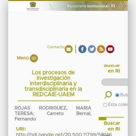
Contacto
Menú
Buscar
en RI
Los procesos de
investigación
interdisciplinaria y
transdisciplinaria en la
REDCAIE-UAEM
Buscar 
Esta colecció
ROJAS RODRIGUEZ, MARIA
TERESA
;
Carreto Bernal,
Fernando
Buscar
en RI
URI:
http://hdl.handle.net/20.500.11799/58146