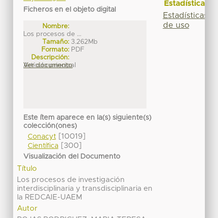
Estadísticas
Ficheros en el objeto digital
Estadísticas
de uso
Nombre:
Los procesos de ...
Tamaño:
3.262Mb
Formato:
PDF
Descripción:
Artículo principal
Ver documento
Este ítem aparece en la(s) siguiente(s)
colección(ones)
[10019]
Conacyt
[300]
Científica
Visualización del Documento
Título
Los procesos de investigación
interdisciplinaria y transdisciplinaria en
la REDCAIE-UAEM
Autor