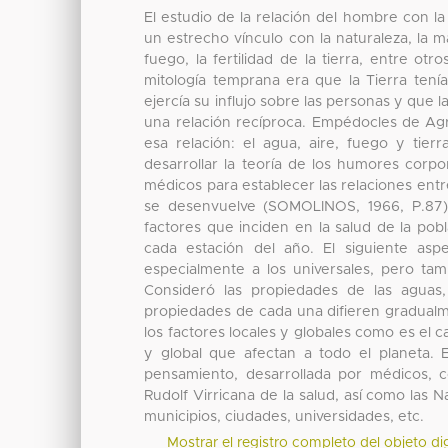
El estudio de la relación del hombre con la
un estrecho vínculo con la naturaleza, la m
fuego, la fertilidad de la tierra, entre ot
mitología temprana era que la Tierra tení
ejercía su influjo sobre las personas y que 
una relación recíproca. Empédocles de Agr
esa relación: el agua, aire, fuego y tie
desarrollar la teoría de los humores corpor
médicos para establecer las relaciones ent
se desenvuelve (SOMOLINOS, 1966, P.87).
factores que inciden en la salud de la pob
cada estación del año. El siguiente aspe
especialmente a los universales, pero tam
Consideró las propiedades de las aguas
propiedades de cada una difieren gradualme
los factores locales y globales como es el ca
y global que afectan a todo el planeta. E
pensamiento, desarrollada por médicos,
Rudolf Virricana de la salud, así como las 
municipios, ciudades, universidades, etc.
Mostrar el registro completo del objeto dig