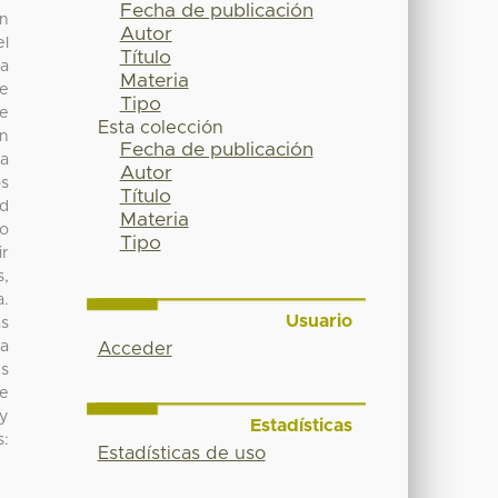
Fecha de publicación
an
Autor
el
Título
la
Materia
te
Tipo
de
Esta colección
en
Fecha de publicación
ra
Autor
os
Título
ad
Materia
mo
Tipo
ir
s,
a.
Usuario
as
 a
Acceder
es
de
 y
Estadísticas
s:
Estadísticas de uso