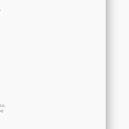
,
A
o
sa,
be