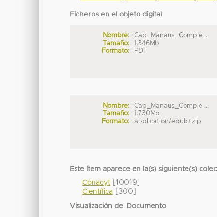
Ficheros en el objeto digital
Nombre:
Cap_Manaus_Comple ...
Tamaño:
1.846Mb
Formato:
PDF
Nombre:
Cap_Manaus_Comple ...
Tamaño:
1.730Mb
Formato:
application/epub+zip
Este ítem aparece en la(s) siguiente(s) cole
[10019]
Conacyt
[300]
Científica
Visualización del Documento