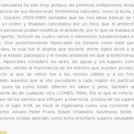
 naturaleza ha sido muy antiguo, las primeras civilizaciones tení
ayoría de sus dioses eran fenómenos naturales, como la lluvia, 
ros. Glacken (1909-1989) señalaba que las tres ideas básicas de 
a un orden y finalidad concebidos por un Dios; que el ambien
las personas podían modificar el ambiente, por lo que se trataba 
igento, formuló las cuatro raíces o elementos fundamentales 
rra. Que posteriormente Hipócrates los tomaría como base pa
ales, la cual fue el dogma que durante veinte siglos sirvió a l
re el estado patológico y el medio ambiente en que la enfermed
 Hipócrates consideró los aires, las aguas y los lugares co
lación, señaló la importancia de los efectos que pueden produc
cto al que se refirió fue a los vientos cálidos y a los frío
bién aquellos que le son peculiares a cada región en partícul
, pues tal como están difieren en sabor y peso, también l
nte las de cualquier otra. (JONES, 1994). Por lo que se refería
so de los vientos que influyen a nivel local, propios de los lugar
n el siglo XVIII, se inició el higienismo como una corriente 
 como Johann Peter Frank, Edwin Chadwick, Southwoo Smith
Naciones Unidas abordan como tema prioritario lugares saludable
ital