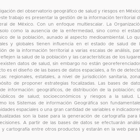
tigación del observatorio geográfico de salud y riesgos en Méxic
e trabajo es presentar la gestión de la información territorial 
neral de México. Con un enfoque multiescalar. La Organizaci
o solo como la ausencia de la enfermedad, sino como el esta
íquico de la población, aunado al aspecto medioambiental. Lo q
nales y globales tienen influencia en el estado de salud de 
ón de la información territorial a varias escalas de análisis, pa
lejen la salud de la población y las características de los lugar
existen datos de salud, sin embargo no están georeferenciado
to es el diseño de las bases de datos espaciales, a fin de detect
s: regionales, estatales, a nivel de jurisdicción sanitaria, zon
pósito de proponer estrategias focalizadas. Las bases de dat
de información: geográficos, de distribución de la población; 
s públicos de salud; socioeconómicos y riesgos a la salud. 
omo los Sistemas de información Geográfica son fundamental
idades espaciales o una gran cantidad de variables e indicadore
ualizadas son la base para la generación de cartografía para 
ecisiones. A partir de las bases de datos se efectuarán anális
 y cartografía entre otros productos y estarán en la web para 