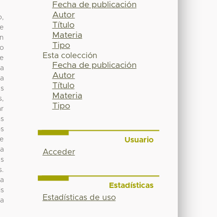
Fecha de publicación
Autor
o,
Título
de
Materia
ón
Tipo
do
Esta colección
ue
Fecha de publicación
la
Autor
ra
Título
es
Materia
s,
Tipo
ar
as
os
Usuario
de
La
Acceder
es
s.
la
Estadísticas
is
Estadísticas de uso
la