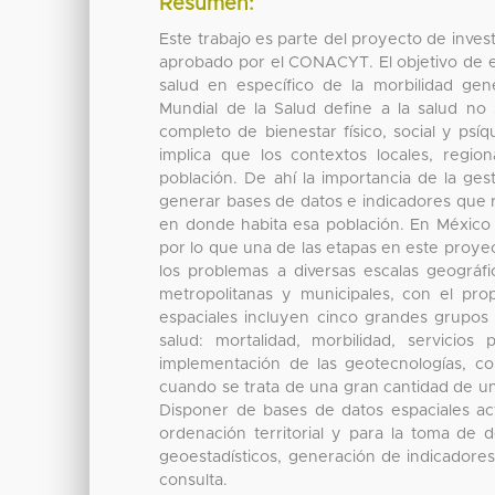
Resumen:
Este trabajo es parte del proyecto de inves
aprobado por el CONACYT. El objetivo de est
salud en específico de la morbilidad ge
Mundial de la Salud define a la salud n
completo de bienestar físico, social y ps
implica que los contextos locales, regio
población. De ahí la importancia de la gesti
generar bases de datos e indicadores que ref
en donde habita esa población. En México 
por lo que una de las etapas en este proyec
los problemas a diversas escalas geográfica
metropolitanas y municipales, con el pro
espaciales incluyen cinco grandes grupos 
salud: mortalidad, morbilidad, servicio
implementación de las geotecnologías, c
cuando se trata de una gran cantidad de un
Disponer de bases de datos espaciales act
ordenación territorial y para la toma de d
geoestadísticos, generación de indicadores
consulta.