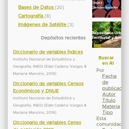
Bases de Datos
[20]
Cartografía
[8]
Imágenes de Satélite
[3]
Depósitos recientes
Diccionario de variables Índices
Buscar
Instituto Nacional de Estadística y
en RI
(
Geografía, INEGI
Edel Cadena Vargas &
Por
,
)
Mariana Mancino
2016
Fecha
de
Diccionario de variables Censos
publicación
Económicos y DNUE
Autor
Instituto Nacional de Estadística y
Título
(
Geografía, INEGI
Edel Cadena Vargas &
Materia
Tipo
,
)
Mariana Mancino
2016
Esta
Diccionario de variables Censo
comunidad