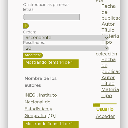
Por
O introducir las primeras
Fecha
letras:
de
publicación
Autor
Título
Orden:
Materia
Tipo
Resultados:
Esta
colección
Fecha
Mostrando ítems 1-1 de 1
de
publicación
Autor
Nombre de los
Título
autores
Materia
INEGI, Instituto
Tipo
Nacional de
Estadística y
Usuario
Geografía
[10]
Acceder
Mostrando ítems 1-1 de 1