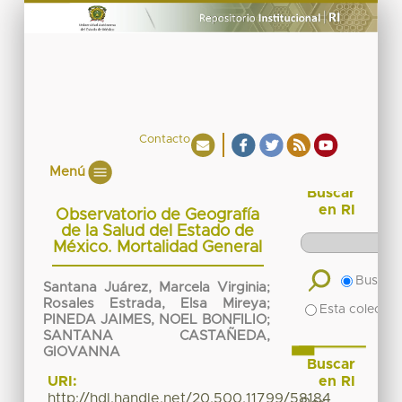
Contacto
Menú
Buscar
en RI
Observatorio de Geografía
de la Salud del Estado de
México. Mortalidad General
Buscar 
Santana Juárez, Marcela Virginia
;
Rosales Estrada, Elsa Mireya
;
Esta colecció
PINEDA JAIMES, NOEL BONFILIO
;
SANTANA CASTAÑEDA,
GIOVANNA
Buscar
en RI
URI:
http://hdl.handle.net/20.500.11799/58184