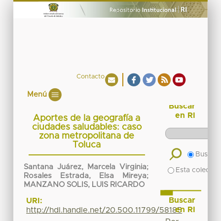
Contacto
Menú
Buscar
en RI
Aportes de la geografía a
ciudades saludables: caso
zona metropolitana de
Toluca
Buscar 
Santana Juárez, Marcela Virginia
;
Esta colecció
Rosales Estrada, Elsa Mireya
;
MANZANO SOLIS, LUIS RICARDO
Buscar
URI:
en RI
http://hdl.handle.net/20.500.11799/58185