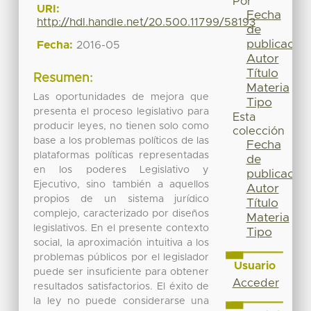
Por
URI:
Fecha
http://hdl.handle.net/20.500.11799/58193
de
publicación
Fecha:
2016-05
Autor
Título
Resumen:
Materia
Las oportunidades de mejora que
Tipo
presenta el proceso legislativo para
Esta
producir leyes, no tienen solo como
colección
base a los problemas políticos de las
Fecha
plataformas políticas representadas
de
en los poderes Legislativo y
publicación
Ejecutivo, sino también a aquellos
Autor
propios de un sistema jurídico
Título
complejo, caracterizado por diseños
Materia
legislativos. En el presente contexto
Tipo
social, la aproximación intuitiva a los
problemas públicos por el legislador
Usuario
puede ser insuficiente para obtener
Acceder
resultados satisfactorios. El éxito de
la ley no puede considerarse una