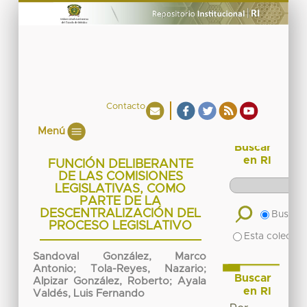
Contacto
Menú
Buscar
en RI
FUNCIÓN DELIBERANTE
DE LAS COMISIONES
LEGISLATIVAS, COMO
PARTE DE LA
DESCENTRALIZACIÓN DEL
Buscar 
PROCESO LEGISLATIVO
Esta colecció
Sandoval González, Marco
Antonio
;
Tola-Reyes, Nazario
;
Buscar
Alpizar González, Roberto
;
Ayala
en RI
Valdés, Luis Fernando