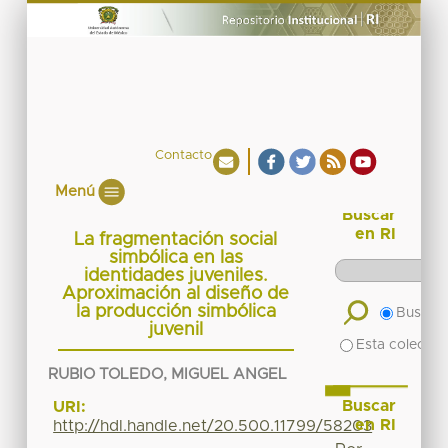
Contacto
Menú
Buscar
en RI
La fragmentación social
simbólica en las
identidades juveniles.
Aproximación al diseño de
la producción simbólica
Buscar 
juvenil
Esta colecció
RUBIO TOLEDO, MIGUEL ANGEL
Buscar
URI:
en RI
http://hdl.handle.net/20.500.11799/58203