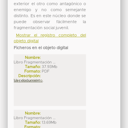
exterior el otro como antagónico o
enemigo y no como semejante
distinto. Es en este núcleo donde se
puede observar fácilmente la
fragmentación social juvenil.
Mostrar el registro completo del
objeto digital
Ficheros en el objeto digital
Nombre:
Libro Fragmentación ...
Tamaño:
37.93Mb
Formato:
PDF
Descripción:
La producción ...
Ver documento
Nombre:
Libro Fragmentación ...
Tamaño:
13.69Mb
Formato: