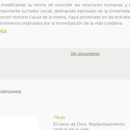
do modificando su forma de concebir las relaciones humanas y 
mportante luchador social, distinguido egresado de la Universid
ctor Honoris Causa de la misma, haya penetrado en las entrañ
 fenómenos originados por la monetización de la vida cotidiana.
ital
Ver documento
cción(ones)
Título
El reino de Dios. Replanteamiento
radical de la vida