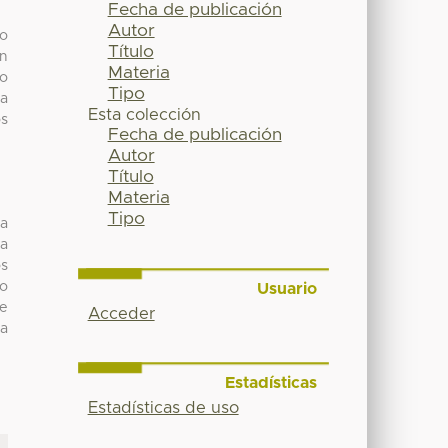
Fecha de publicación
Autor
ho
Título
un
Materia
go
Tipo
la
Esta colección
os
Fecha de publicación
Autor
Título
Materia
Tipo
ta
ya
os
lo
Usuario
de
Acceder
na
Estadísticas
Estadísticas de uso