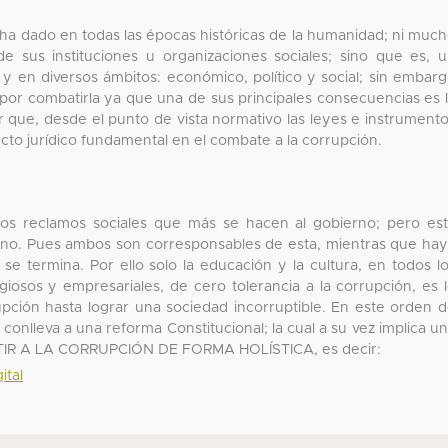
ha dado en todas las épocas históricas de la humanidad; ni muc
e sus instituciones u organizaciones sociales; sino que es, 
y en diversos ámbitos: económico, político y social; sin embar
por combatirla ya que una de sus principales consecuencias es 
r que, desde el punto de vista normativo las leyes e instrument
ecto jurídico fundamental en el combate a la corrupción.
los reclamos sociales que más se hacen al gobierno; pero es
erno. Pues ambos son corresponsables de esta, mientras que ha
se termina. Por ello solo la educación y la cultura, en todos l
ligiosos y empresariales, de cero tolerancia a la corrupción, es 
rupción hasta lograr una sociedad incorruptible. En este orden 
ón conlleva a una reforma Constitucional; la cual a su vez implica u
ATIR A LA CORRUPCIÓN DE FORMA HOLÍSTICA, es decir:
ital