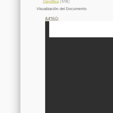
[518]
Científica
Visualización del Documento
&#160;