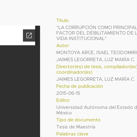
Título
“LA CORRUPCIÓN COMO PRINCIPA
FACTOR DEL DEBILITAMIENTO DE 
VIDA INSTITUCIONAL”
Autor
MONTOYA ARCE, ISAEL TEODOMIR
JAIMES LEGORRETA, LUZ MARÍA C.
Director(es) de tesis, compilador(es
coordinador(es)
JAIMES LEGORRETA, LUZ MARÍA C.
Fecha de publicación
2015-06-15
Editor
Universidad Autónoma del Estado 
México
Tipo de documento
Tesis de Maestría
Palabras clave