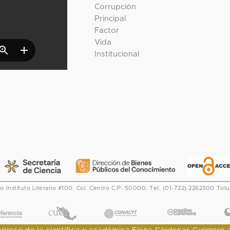
Corrupción
Principal
Factor
Vida
Institucional
co
Instituto Literario #100. Col. Centro
C.P. 50000. Tel. (01-722) 2262300
Tolu
CONACYT