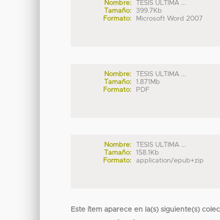
Nombre:
TESIS ULTIMA ...
Tamaño:
399.7Kb
Formato:
Microsoft Word 2007
Nombre:
TESIS ULTIMA ...
Tamaño:
1.871Mb
Formato:
PDF
Nombre:
TESIS ULTIMA ...
Tamaño:
158.1Kb
Formato:
application/epub+zip
Este ítem aparece en la(s) siguiente(s) cole