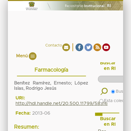
Contacto
Menú
Buscar
en RI
Farmacología
Benítez Ramírez, Ernesto
;
López
Islas, Rodrigo Jesús
Buscar 
URI:
Esta colecció
http://hdl.handle.net/20.500.11799/58316
Fecha:
2013-06
Buscar
en RI
Resumen: