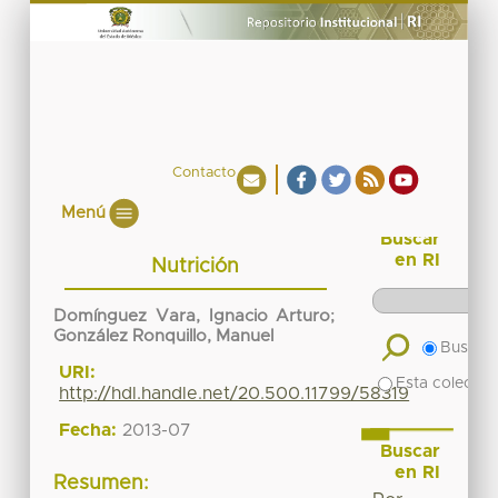
Contacto
Menú
Buscar
en RI
Nutrición
Domínguez Vara, Ignacio Arturo
;
González Ronquillo, Manuel
Buscar 
URI:
Esta colecció
http://hdl.handle.net/20.500.11799/58319
Fecha:
2013-07
Buscar
en RI
Resumen: