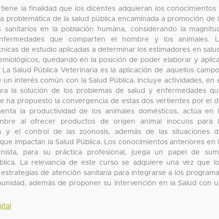
tiene la finalidad que los dicentes adquieran los conocimientos
 la problemática de la salud pública encaminada a promoción de 
s sanitarios en la población humana, considerando la magnitu
 enfermedades que comparten el hombre y los animales. L
nicas de estudio aplicadas a determinar los estimadores en salu
emiológicos, quedando en la posición de poder elaborar y aplic
 La Salud Pública Veterinaria es la aplicación de aquellos camp
 un interés común con la Salud Pública. Incluye actividades, en 
 para la solución de los problemas de salud y enfermedades q
 se ha propuesto la convergencia de estas dos vertientes por el 
menta la productividad de los animales domésticos, actúa en 
mbre al ofrecer productos de origen animal inocuos para 
ión y el control de las zoonosis, además de las situaciones 
que impactan la Salud Pública. Los conocimientos anteriores en 
nista, para su práctica profesional, juega un papel de su
blica. La relevancia de este curso se adquiere una vez que l
estrategias de atención sanitaria para integrarse a los program
comunidad, además de proponer su intervención en la Salud con 
ital