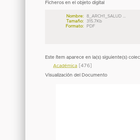
Ficheros en el objeto digital
Nombre:
8_ARCH1_SALUD ...
Tamaño:
315.7Kb
Formato:
PDF
Este ítem aparece en la(s) siguiente(s) cole
[476]
Académica
Visualización del Documento