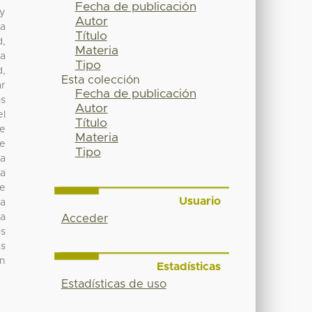
Fecha de publicación
 y
Autor
la
Título
d,
Materia
a
Tipo
d,
Esta colección
ar
Fecha de publicación
os
Autor
el
Título
ue
Materia
de
Tipo
la
la
de
Usuario
la
ma
Acceder
os
as
un
Estadísticas
Estadísticas de uso