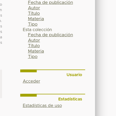
Fecha de publicación
lo
Autor
ón
Título
as
Materia
o.
Tipo
as
Esta colección
os
Fecha de publicación
 a
Autor
os
Título
Materia
Tipo
Usuario
Acceder
Estadísticas
Estadísticas de uso