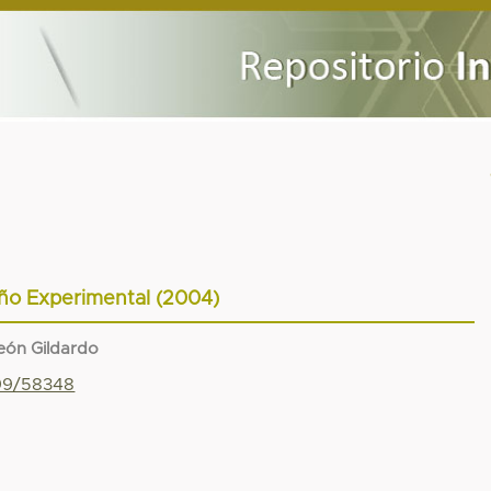
ño Experimental (2004)
eón Gildardo
799/58348