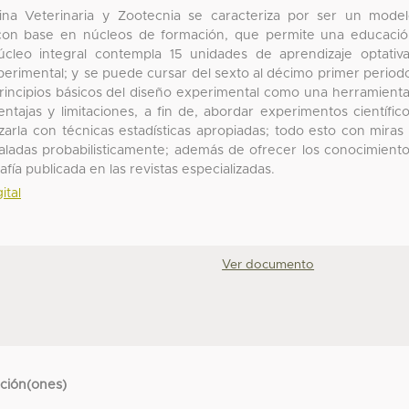
cina Veterinaria y Zootecnia se caracteriza por ser un mode
 con base en núcleos de formación, que permite una educaci
núcleo integral contempla 15 unidades de aprendizaje optativ
perimental; y se puede cursar del sexto al décimo primer period
incipios básicos del diseño experimental como una herramient
ntajas y limitaciones, a fin de, abordar experimentos científic
izarla con técnicas estadísticas apropiadas; todo esto con miras
valadas probabilisticamente; además de ofrecer los conocimient
rafía publicada en las revistas especializadas.
ital
Ver documento
cción(ones)