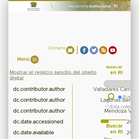
Contacto
Menú
Buscar
Mostrar el registro sencillo del objeto
en RI
digital
dc.contributor.author
Valladares Carranz
Buscar 
dc.contributor.author
Lagunas Bernab
Esta colecció
dc.contributor.author
Mendoza Vilch
dc.date.accessioned
2016
Buscar
en RI
dc.date.available
2016