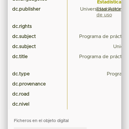
Estadísticas
Estadísticas
dc.publisher
Universidad Autónom
de uso
dc.rights
dc.subject
Programa de práctica
dc.subject
Unidad
dc.title
Programa de práctica
dc.type
Programa
dc.provenance
dc.road
dc.nivel
Ficheros en el objeto digital