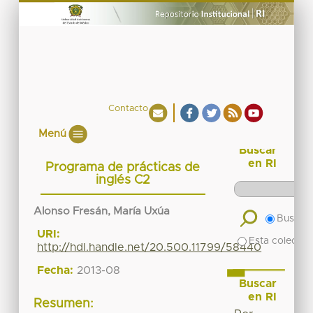
Contacto
Menú
Buscar
en RI
Programa de prácticas de
inglés C2
Alonso Fresán, María Uxúa
Buscar 
URI:
Esta colecció
http://hdl.handle.net/20.500.11799/58440
Fecha:
2013-08
Buscar
en RI
Resumen: