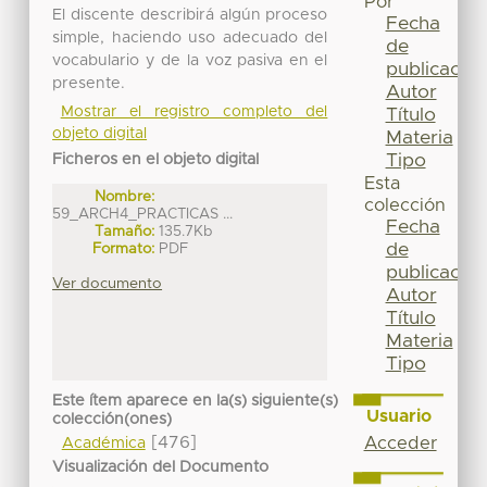
Por
El discente describirá algún proceso
Fecha
simple, haciendo uso adecuado del
de
vocabulario y de la voz pasiva en el
publicación
presente.
Autor
Mostrar el registro completo del
Título
objeto digital
Materia
Tipo
Ficheros en el objeto digital
Esta
Nombre:
colección
59_ARCH4_PRACTICAS ...
Fecha
Tamaño:
135.7Kb
de
Formato:
PDF
publicación
Ver documento
Autor
Título
Materia
Tipo
Este ítem aparece en la(s) siguiente(s)
Usuario
colección(ones)
[476]
Acceder
Académica
Visualización del Documento