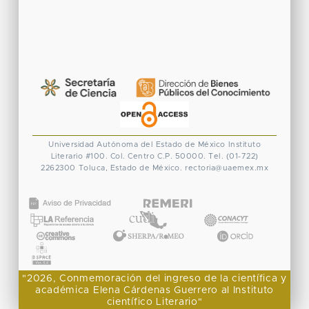
Universidad Autónoma del Estado de México
Instituto
Literario #100. Col. Centro
C.P. 50000. Tel. (01-722)
2262300
Toluca, Estado de México.
rectoria@uaemex.mx
CONACYT
"2026, Conmemoración del ingreso de la científica y
académica Elena Cárdenas Guerrero al Instituto
científico Literario"