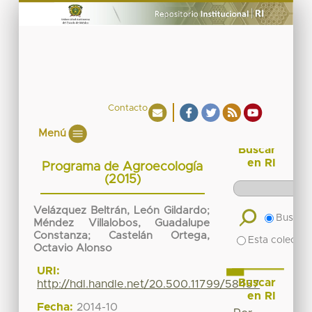
Contacto
Menú
Buscar
en RI
Programa de Agroecología
(2015)
Velázquez Beltrán, León Gildardo
;
Buscar 
Méndez Villalobos, Guadalupe
Constanza
;
Castelán Ortega,
Esta colecció
Octavio Alonso
URI:
Buscar
http://hdl.handle.net/20.500.11799/58457
en RI
Fecha:
2014-10