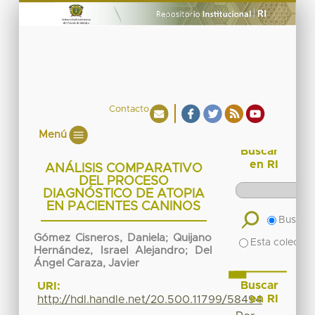
Contacto
Menú
Buscar
en RI
ANÁLISIS COMPARATIVO
DEL PROCESO
DIAGNÓSTICO DE ATOPIA
EN PACIENTES CANINOS
Buscar 
Gómez Cisneros, Daniela
;
Quijano
Esta colecció
Hernández, Israel Alejandro
;
Del
Ángel Caraza, Javier
Buscar
URI:
en RI
http://hdl.handle.net/20.500.11799/58494