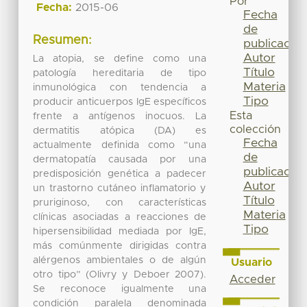
Por
Fecha:
2015-06
Fecha
de
Resumen:
publicación
Autor
La atopia, se define como una
Título
patología hereditaria de tipo
Materia
inmunológica con tendencia a
Tipo
producir anticuerpos IgE específicos
Esta
frente a antígenos inocuos. La
colección
dermatitis atópica (DA) es
Fecha
actualmente definida como “una
de
dermatopatía causada por una
publicación
predisposición genética a padecer
Autor
un trastorno cutáneo inflamatorio y
Título
pruriginoso, con características
Materia
clínicas asociadas a reacciones de
Tipo
hipersensibilidad mediada por IgE,
más comúnmente dirigidas contra
alérgenos ambientales o de algún
Usuario
otro tipo” (Olivry y Deboer 2007).
Acceder
Se reconoce igualmente una
condición paralela denominada