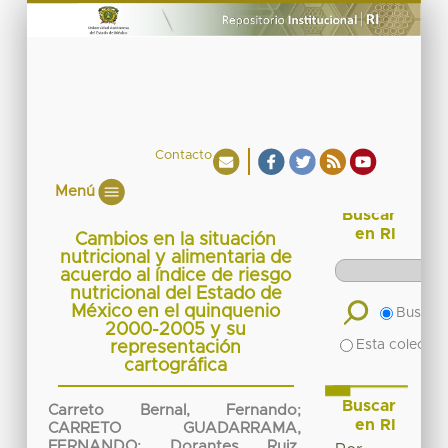
Contacto
Menú
Buscar
en RI
Cambios en la situación
nutricional y alimentaria de
acuerdo al índice de riesgo
nutricional del Estado de
México en el quinquenio
Buscar 
2000-2005 y su
Esta colecció
representación
cartográfica
Buscar
Carreto Bernal, Fernando
;
en RI
CARRETO GUADARRAMA,
FERNANDO
;
Dorantes Ruiz,