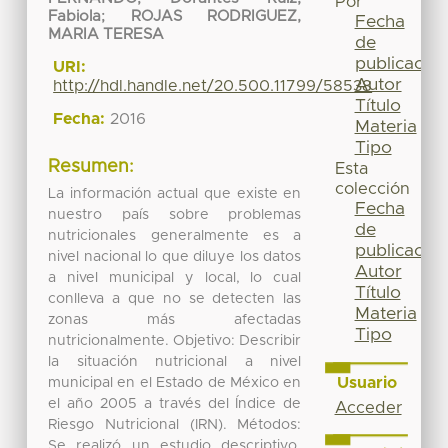
Por
Fabiola
;
ROJAS RODRIGUEZ,
Fecha
MARIA TERESA
de
publicación
URI:
Autor
http://hdl.handle.net/20.500.11799/58538
Título
Fecha:
2016
Materia
Tipo
Resumen:
Esta
colección
La información actual que existe en
Fecha
nuestro país sobre problemas
de
nutricionales generalmente es a
publicación
nivel nacional lo que diluye los datos
Autor
a nivel municipal y local, lo cual
Título
conlleva a que no se detecten las
Materia
zonas más afectadas
Tipo
nutricionalmente. Objetivo: Describir
la situación nutricional a nivel
Usuario
municipal en el Estado de México en
el año 2005 a través del Índice de
Acceder
Riesgo Nutricional (IRN). Métodos:
Se realizó un estudio descriptivo,