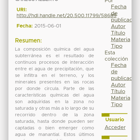
Por
Fecha
URI:
de
http://hdl.handle.net/20.500.11799/58685
publicación
Fecha:
2015-06-01
Autor
Título
Materia
Resumen:
Tipo
La composición química del agua
Esta
subterránea es el resultado de
colección
continuos procesos de interacción
Fecha
entre el agua de precipitación, que
de
se infiltra en el terreno, y los
publicación
minerales presentes en las rocas
Autor
por donde circula. Parte de las
Título
características químicas del agua
Materia
son adquiridas en la zona no
Tipo
saturada y otras más a lo largo de su
recorrido dentro de la zona
Usuario
saturada, hasta donde pueden ser
Acceder
captadas o bien emerger como
agua de manantial. Estos últimos