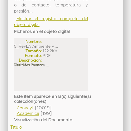
o de contacto, temperatura y
presión...
Mostrar el registro completo del
objeto digital
Ficheros en el objeto digital
Nombre:
5_RevLA Ambiente y ...
Tamaño:
122.2Kb
Formato:
PDF
Descripción:
Artículo: Caracte ...
Ver documento
Este ítem aparece en la(s) siguiente(s)
colección(ones)
[10019]
Conacyt
[199]
Académica
Visualización del Documento
Título