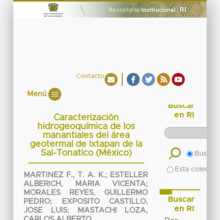
Contacto
Menú
Buscar
en RI
Caracterización
hidrogeoquímica de los
manantiales del área
geotermal de Ixtapan de la
Sal-Tonatico (México)
Buscar 
Esta colecció
MARTINEZ F., T. A. K.
;
ESTELLER
ALBERICH, MARIA VICENTA
;
MORALES REYES, GUILLERMO
Buscar
PEDRO
;
EXPOSITO CASTILLO,
en RI
JOSE LUIS
;
MASTACHI LOZA,
CARLOS ALBERTO