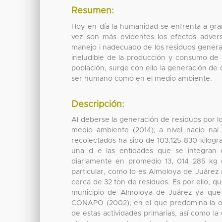
Resumen:
Hoy en día la humanidad se enfrenta a gra
vez son más evidentes los efectos adverso
manejo i nadecuado de los residuos genera
ineludible de la producción y consumo de b
población, surge con ello la generación de d
ser humano como en el medio ambiente.
Descripción:
Al deberse la generación de residuos por 
medio ambiente (2014); a nivel nacio nal
recolectados ha sido de 103,125 830 kilogra
una d e las entidades que se integran 
diariamente en promedio 13, 014 285 kg 
particular, como lo es Almoloya de Juárez 
cerca de 32 ton de residuos. Es por ello, q
municipio de Almoloya de Juárez ya que a
CONAPO (2002); en el que predomina la oc
de estas actividades primarias, así como l