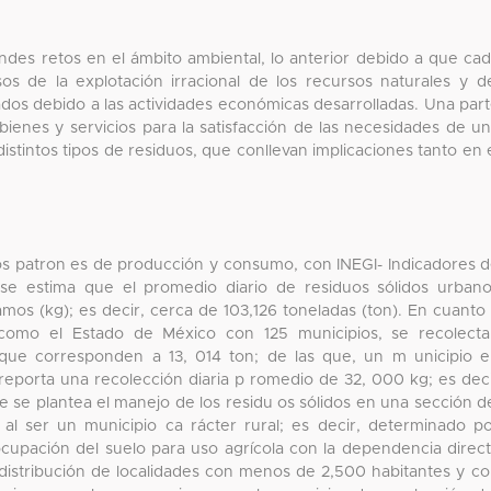
ndes retos en el ámbito ambiental, lo anterior debido a que ca
s de la explotación irracional de los recursos naturales y d
dos debido a las actividades económicas desarrolladas. Una par
ienes y servicios para la satisfacción de las necesidades de u
istintos tipos de residuos, que conllevan implicaciones tanto en 
los patron es de producción y consumo, con INEGI- Indicadores 
 se estima que el promedio diario de residuos sólidos urban
mos (kg); es decir, cerca de 103,126 toneladas (ton). En cuanto
como el Estado de México con 125 municipios, se recolect
que corresponden a 13, 014 ton; de las que, un m unicipio 
reporta una recolección diaria p romedio de 32, 000 kg; es dec
ue se plantea el manejo de los residu os sólidos en una sección d
l ser un municipio ca rácter rural; es decir, determinado p
upación del suelo para uso agrícola con la dependencia direc
a distribución de localidades con menos de 2,500 habitantes y c