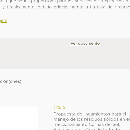
nejo que se les proporciona para los servicios de recolección d
a y técnicamente, debido principalmente a l a falta de recurs
ital
Ver documento
cción(ones)
Título
Propuesta de lineamientos para el
manejo de los residuos sólidos en el
fraccionamiento Colinas del Sol,
Almoloya de Juárez, Estado de