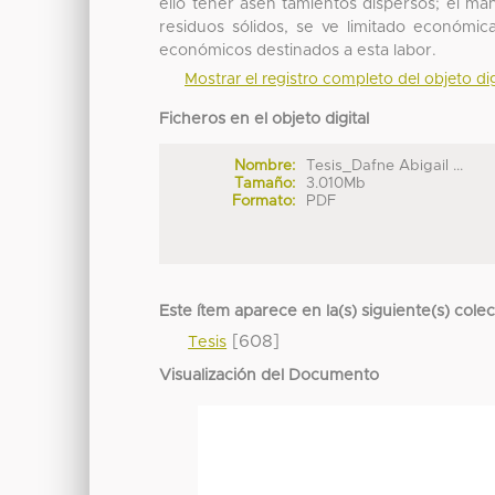
ello tener asen tamientos dispersos; el ma
residuos sólidos, se ve limitado económic
económicos destinados a esta labor.
Mostrar el registro completo del objeto dig
Ficheros en el objeto digital
Nombre:
Tesis_Dafne Abigail ...
Tamaño:
3.010Mb
Formato:
PDF
Este ítem aparece en la(s) siguiente(s) cole
[608]
Tesis
Visualización del Documento