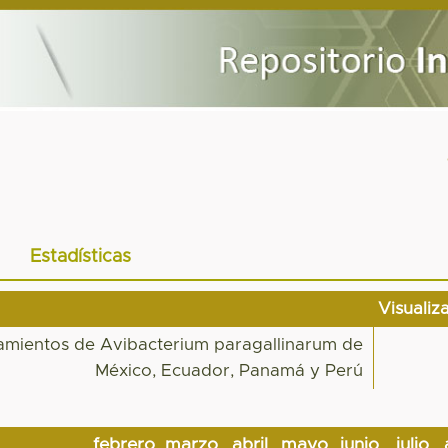
Estadísticas
Visualiz
slamientos de Avibacterium paragallinarum de
México, Ecuador, Panamá y Perú
febrero
marzo
abril
mayo
junio
julio