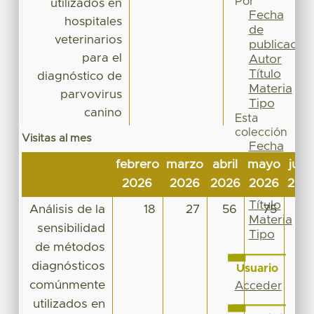
Por
utilizados en
Fecha
hospitales
de
veterinarios
publicación
para el
Autor
Título
diagnóstico de
Materia
parvovirus
Tipo
canino
Esta
colección
Visitas al mes
Fecha
de
febrero
marzo
abril
mayo
juni
publicación
2026
2026
2026
2026
202
Autor
Título
Análisis de la
18
27
56
75
33
Materia
sensibilidad
Tipo
de métodos
diagnósticos
Usuario
comúnmente
Acceder
utilizados en