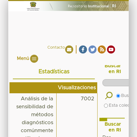
Contacto
Menú
Buscar
Estadísticas
en RI
Visualizaciones
Buscar 
Análisis de la
7002
Esta colecció
sensibilidad de
métodos
diagnósticos
Buscar
en RI
comúnmente