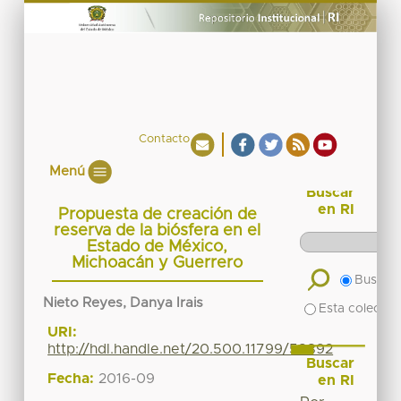
Contacto
Menú
Buscar
en RI
Propuesta de creación de
reserva de la biósfera en el
Estado de México,
Michoacán y Guerrero
Buscar 
Nieto Reyes, Danya Irais
Esta colecció
URI:
http://hdl.handle.net/20.500.11799/58892
Buscar
Fecha:
2016-09
en RI