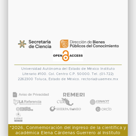
Universidad Autónoma del Estado de México
Instituto
Literario #100. Col. Centro
C.P. 50000. Tel. (01-722)
2262300
Toluca, Estado de México.
rectoria@uaemex.mx
CONACYT
"2026, Conmemoración del ingreso de la científica y
académica Elena Cárdenas Guerrero al Instituto