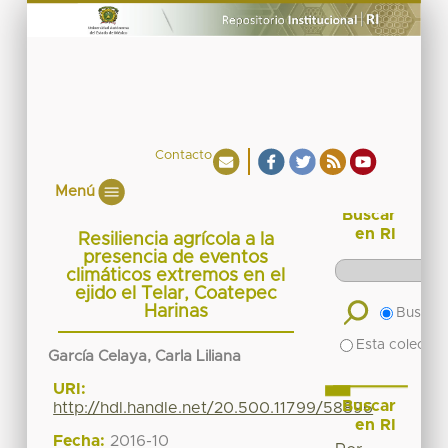
Contacto
Menú
Buscar
en RI
Resiliencia agrícola a la
presencia de eventos
climáticos extremos en el
ejido el Telar, Coatepec
Harinas
Buscar 
Esta colecció
García Celaya, Carla Liliana
URI:
Buscar
http://hdl.handle.net/20.500.11799/58896
en RI
Fecha:
2016-10