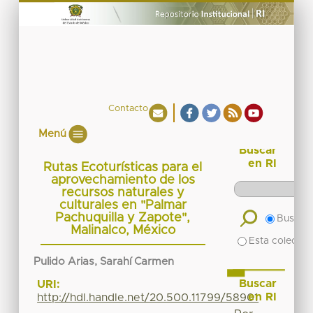
Contacto
Menú
Buscar
en RI
Rutas Ecoturísticas para el
aprovechamiento de los
recursos naturales y
culturales en "Palmar
Pachuquilla y Zapote",
Buscar 
Malinalco, México
Esta colecció
Pulido Arias, Sarahí Carmen
Buscar
URI:
en RI
http://hdl.handle.net/20.500.11799/58901