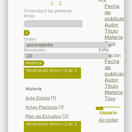
Por
Y
Z
Fecha
O introducir las primeras
de
letras:
publicación
Autor
Título
Materia
Orden:
Tipo
Esta
Resultados:
colección
Fecha
de
Mostrando ítems 1-3 de 3
publicación
Autor
Título
Materia
Materia
Arte Digital
[1]
Tipo
Artes Plásticas
[1]
Usuario
Plan de Estudios
[2]
Acceder
Mostrando ítems 1-3 de 3