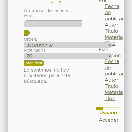
Por
Y
Z
Fecha
O introducir las primeras
de
letras:
publicación
Autor
Título
Materia
Orden:
Tipo
Esta
Resultados:
colección
Fecha
de
Lo sentimos, no hay
publicación
resultados para esta
Autor
búsqueda.
Título
Materia
Tipo
Usuario
Acceder