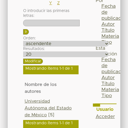
Por
Y
Z
Fecha
O introducir las primeras
de
letras:
publicación
Autor
Título
Materia
Orden:
Tipo
Esta
Resultados:
colección
Fecha
de
Mostrando ítems 1-1 de 1
publicación
Autor
Título
Nombre de los
Materia
autores
Tipo
Universidad
Autónoma del Estado
Usuario
de México
[5]
Acceder
Mostrando ítems 1-1 de 1