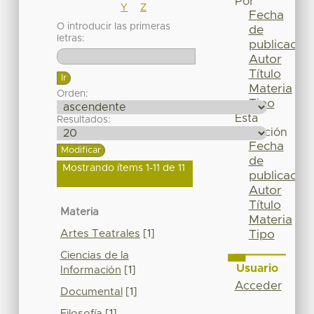
Por
Y
Z
Fecha
O introducir las primeras
de
letras:
publicación
Autor
Título
Materia
Orden:
Tipo
Esta
Resultados:
colección
Fecha
de
Mostrando ítems 1-11 de 11
publicación
Autor
Título
Materia
Materia
Artes Teatrales
[1]
Tipo
Ciencias de la
Usuario
Información
[1]
Acceder
Documental
[1]
Filosofía
[1]