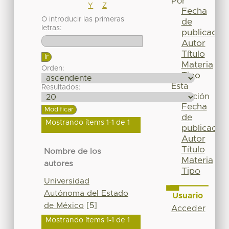
Por
Y
Z
Fecha
O introducir las primeras
de
letras:
publicación
Autor
Título
Materia
Orden:
Tipo
Esta
Resultados:
colección
Fecha
de
Mostrando ítems 1-1 de 1
publicación
Autor
Título
Nombre de los
Materia
autores
Tipo
Universidad
Autónoma del Estado
Usuario
de México
[5]
Acceder
Mostrando ítems 1-1 de 1