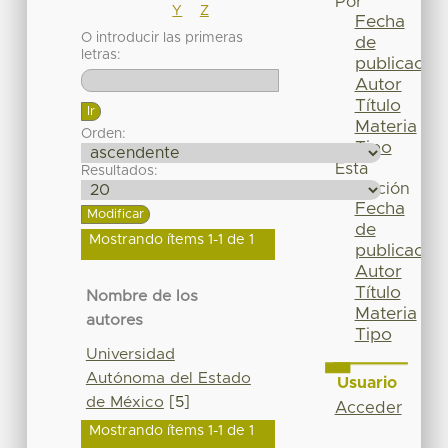
Por
Y
Z
Fecha
O introducir las primeras
de
letras:
publicación
Autor
Título
Materia
Orden:
Tipo
Esta
Resultados:
colección
Fecha
de
Mostrando ítems 1-1 de 1
publicación
Autor
Título
Nombre de los
Materia
autores
Tipo
Universidad
Autónoma del Estado
Usuario
de México
[5]
Acceder
Mostrando ítems 1-1 de 1