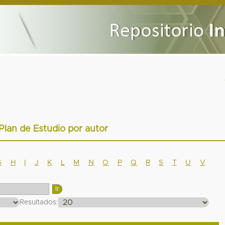
 Plan de Estudio por autor
G
H
I
J
K
L
M
N
O
P
Q
R
S
T
U
V
Resultados: