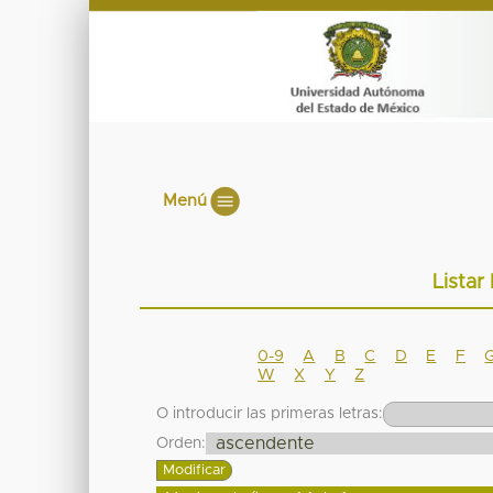
Menú
Listar
0-9
A
B
C
D
E
F
W
X
Y
Z
O introducir las primeras letras:
Orden: