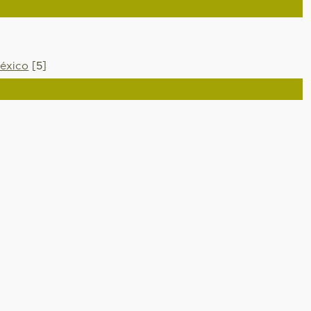
éxico
[5]