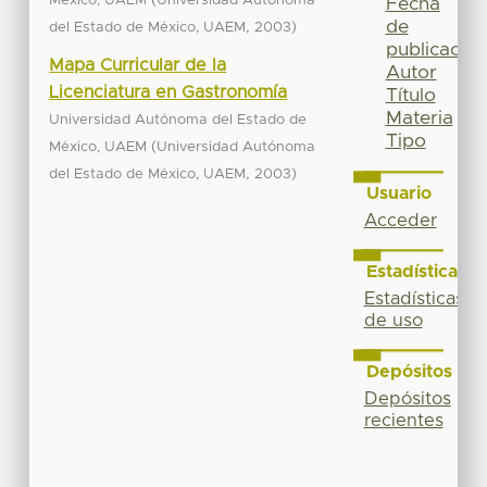
México, UAEM
Universidad Autónoma
Fecha
de
,
)
del Estado de México, UAEM
2003
publicación
Mapa Curricular de la
Autor
Licenciatura en Gastronomía
Título
Materia
Universidad Autónoma del Estado de
Tipo
(
México, UAEM
Universidad Autónoma
,
)
del Estado de México, UAEM
2003
Usuario
Acceder
Estadísticas
Estadísticas
de uso
Depósitos
Depósitos
recientes