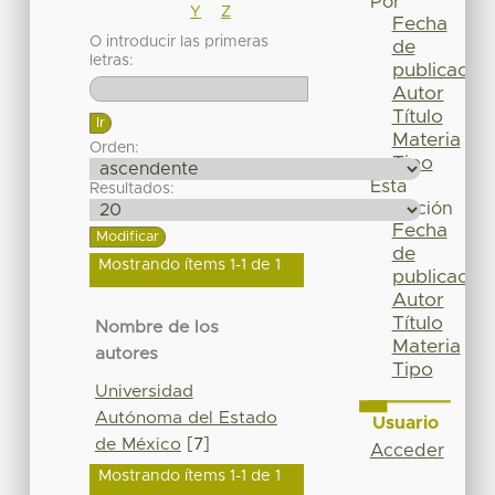
Por
Y
Z
Fecha
O introducir las primeras
de
letras:
publicación
Autor
Título
Materia
Orden:
Tipo
Esta
Resultados:
colección
Fecha
de
Mostrando ítems 1-1 de 1
publicación
Autor
Título
Nombre de los
Materia
autores
Tipo
Universidad
Autónoma del Estado
Usuario
de México
[7]
Acceder
Mostrando ítems 1-1 de 1