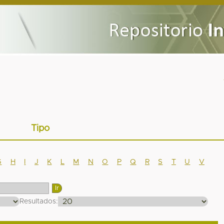
Tipo
G
H
I
J
K
L
M
N
O
P
Q
R
S
T
U
V
Resultados: