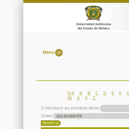
Menú
0-9
A
B
C
D
E
F
W
X
Y
Z
O introducir las primeras letras:
Orden: