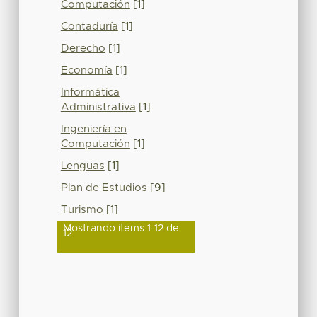
Computación
[1]
Contaduría
[1]
Derecho
[1]
Economía
[1]
Informática
Administrativa
[1]
Ingeniería en
Computación
[1]
Lenguas
[1]
Plan de Estudios
[9]
Turismo
[1]
Mostrando ítems 1-12 de
12