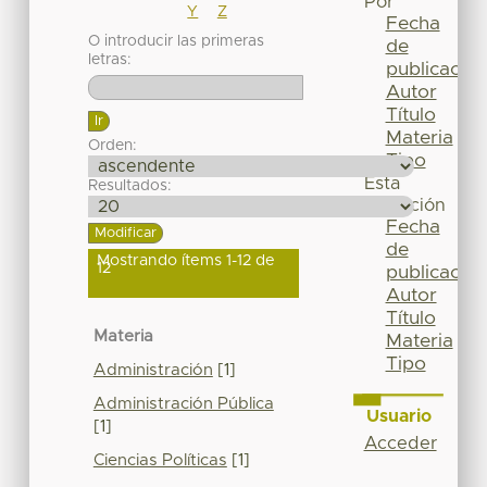
Por
Y
Z
Fecha
O introducir las primeras
de
letras:
publicación
Autor
Título
Materia
Orden:
Tipo
Esta
Resultados:
colección
Fecha
de
Mostrando ítems 1-12 de
12
publicación
Autor
Título
Materia
Materia
Tipo
Administración
[1]
Administración Pública
Usuario
[1]
Acceder
Ciencias Políticas
[1]