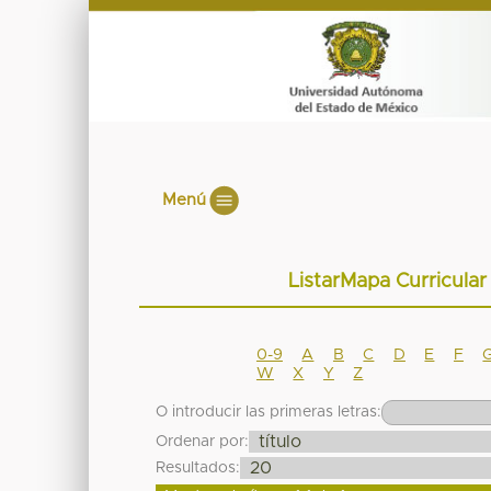
Menú
ListarMapa Curricula
0-9
A
B
C
D
E
F
W
X
Y
Z
O introducir las primeras letras:
Ordenar por:
Resultados: