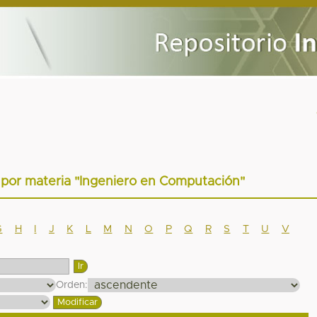
r por materia "Ingeniero en Computación"
G
H
I
J
K
L
M
N
O
P
Q
R
S
T
U
V
Orden: