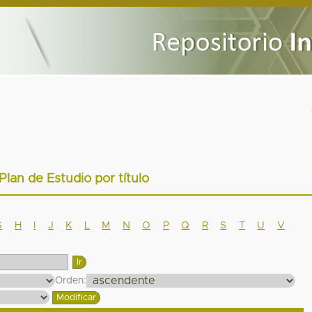
 Plan de Estudio por título
G
H
I
J
K
L
M
N
O
P
Q
R
S
T
U
V
Orden: