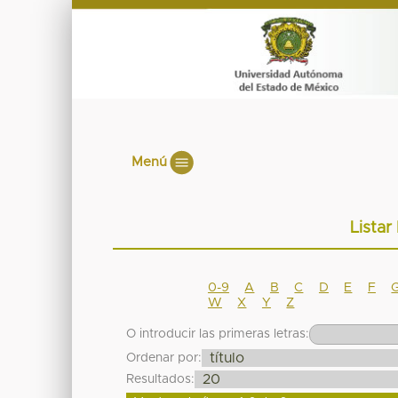
Menú
Listar
0-9
A
B
C
D
E
F
W
X
Y
Z
O introducir las primeras letras:
Ordenar por:
Resultados: