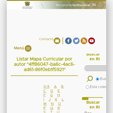
Contacto
Menú
Buscar
Listar Mapa Curricular por
en RI
autor "4ff86047-ba6c-4ac6-
ad61-86f0eb1f5921"
Buscar 
0-9
A
B
Esta colecció
C
D
E
F
G
H
I
J
K
L
Buscar
M
N
O
en RI
P
Q
R
S
T
U