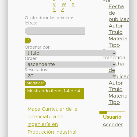
Por
V
W
X
Fecha
Y
Z
de
O introducir las primeras
publicación
letras:
Autor
Título
Materia
Tipo
Ordenar por:
Esta
colección
Orden:
Fecha
de
Resultados:
publicación
Autor
Título
Mostrando ítems 1-4 de 4
Materia
Tipo
Mapa Curricular de la
Licenciatura en
Usuario
Ingeniería en
Acceder
Producción Industrial