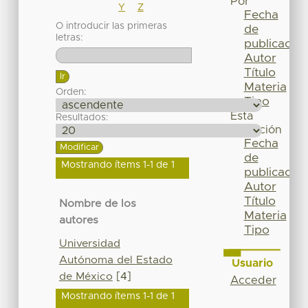
Por
Y
Z
Fecha
O introducir las primeras
de
letras:
publicación
Autor
Título
Materia
Orden:
Tipo
Esta
Resultados:
colección
Fecha
de
Mostrando ítems 1-1 de 1
publicación
Autor
Título
Nombre de los
Materia
autores
Tipo
Universidad
Autónoma del Estado
Usuario
de México
[4]
Acceder
Mostrando ítems 1-1 de 1