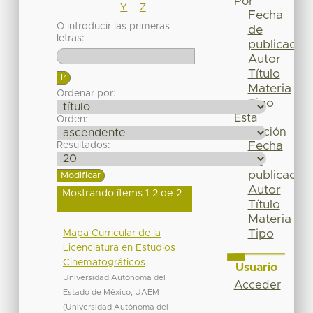
Por
Y
Z
Fecha
O introducir las primeras
de
letras:
publicación
Autor
Título
Materia
Ordenar por:
Tipo
Esta
Orden:
colección
Fecha
Resultados:
de
publicación
Autor
Mostrando ítems 1-2 de 2
Título
Materia
Tipo
Mapa Curricular de la
Licenciatura en Estudios
Cinematográficos
Usuario
Universidad Autónoma del
Acceder
Estado de México, UAEM
(
Universidad Autónoma del