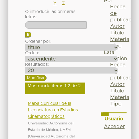
Por
Y
Z
Fecha
O introducir las primeras
de
letras:
publicación
Autor
Título
Materia
Ordenar por:
Tipo
Esta
Orden:
colección
Fecha
Resultados:
de
publicación
Autor
Mostrando ítems 1-2 de 2
Título
Materia
Tipo
Mapa Curricular de la
Licenciatura en Estudios
Cinematográficos
Usuario
Universidad Autónoma del
Acceder
Estado de México, UAEM
(
Universidad Autónoma del