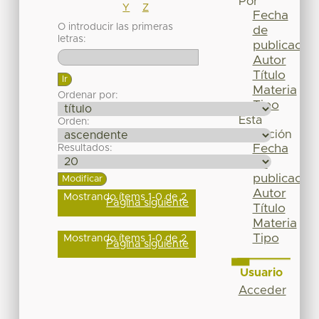
Por
Y
Z
Fecha
O introducir las primeras
de
letras:
publicación
Autor
Título
Materia
Ordenar por:
Tipo
Esta
Orden:
colección
Fecha
Resultados:
de
publicación
Autor
Mostrando ítems 1-0 de 2
Página siguiente
Título
Materia
Tipo
Mostrando ítems 1-0 de 2
Página siguiente
Usuario
Acceder