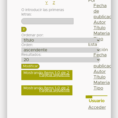
Por
Y
Z
Fecha
O introducir las primeras
de
letras:
publicación
Autor
Título
Materia
Ordenar por:
Tipo
Esta
Orden:
colección
Fecha
Resultados:
de
publicación
Autor
Mostrando ítems 1-0 de 2
Página siguiente
Título
Materia
Tipo
Mostrando ítems 1-0 de 2
Página siguiente
Usuario
Acceder